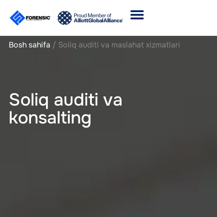
Bosh sahifa
/
Soliq auditi va maslahat xizmatlari
Soliq auditi va
konsalting