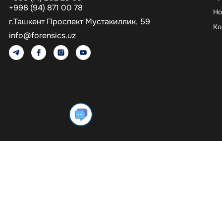
+998 (94) 871 00 78
Но
г.Ташкент Проспект Мустакиллик, 59​
Ко
info@forensics.uz