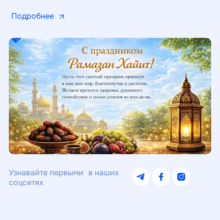
Подробнее
П
Узнавайте первыми в наших
соцсетях
У
со