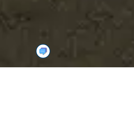
Ekologik audit nima?
Ekologiya - biznesning strategik
ustuvor yo‘nalishi