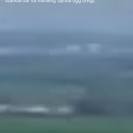
standartlar va mahalliy tajriba uyg‘unligi.