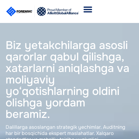
Biz yetakchilarga asosli
qarorlar qabul qilishga,
xatarlarni aniqlashga va
moliyaviy
yo‘qotishlarning oldini
olishga yordam
beramiz.
Dalillarga asoslangan strategik yechimlar. Auditning
har bir bosqichida ekspert maslahatlar. Xalqaro