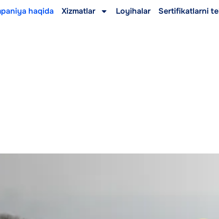
paniya haqida
Xizmatlar
Loyihalar
Sertifikatlarni t