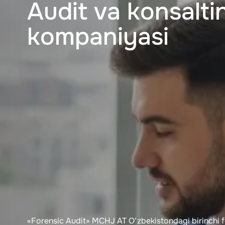
Audit va konsalti
kompaniyasi
«Forensic Audit» MCHJ АТ O‘zbekistondagi birinchi f