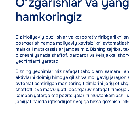
O‘zgarishlar va yang
hamkoringiz
Biz Moliyaviy buzilishlar va korporativ firibgarlikni ani
boshqarish hamda moliyaviy xavfsizlikni avtomatlasht
malakali mutaxassislar jamoasimiz. Bizning tajriba, te
biznesni yanada shaffof, barqaror va kelajakka ishonc
yechimlarni yaratadi.
Bizning yechimlarimiz nafaqat tahdidlarni samarali ani
aktivlarni doimiy himoya qilish va moliyaviy jarayonla
avtomatlashtirilgan monitoring tizimlarini joriy etis
shaffoflik va mas’uliyatli boshqaruv nafaqat himoya vo
kompaniyalarga o‘z pozitsiyalarini mustahkamlash, is
jamiyat hamda iqtisodiyot rivojiga hissa qo‘shish imk