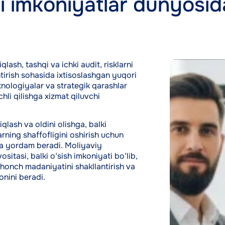
i imkoniyatlar dunyosida
qlash, tashqi va ichki audit, risklarni
irish sohasida ixtisoslashgan yuqori
xnologiyalar va strategik qarashlar
hli qilishga xizmat qiluvchi
qlash va oldini olishga, balki
rning shaffofligini oshirish uchun
hga yordam beradi. Moliyaviy
sitasi, balki o‘sish imkoniyati bo‘lib,
honch madaniyatini shakllantirish va
onini beradi.