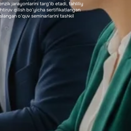
zik jarayonlarini targ‘ib etadi, tahliliy
tiruv qilish bo‘yicha sertifikatlangan
oslangan o‘quv seminarlarini tashkil