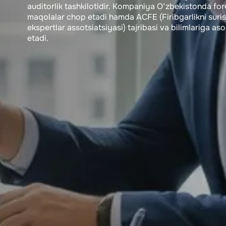
auditorlik tashkilotidir. Kompaniya O‘zbekistonda foren
maqolalar chop etadi hamda ACFE (Firibgarlikni surish
ekspertlar assotsiatsiyasi) tajribasi va bilimlariga as
etadi.