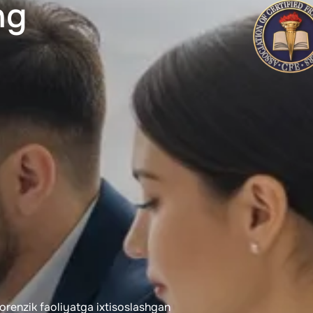
ng
orenzik faoliyatga ixtisoslashgan